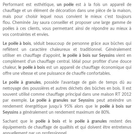
Performant est esthétique,
un poêle
est à la fois un appareil de
chauffage et un élément de décoration dans une pièce de la maison,
mais pour choisir lequel nous convient le mieux c’est toujours
flou. Cheminée Jay saura conseiller et proposer une large gamme de
poêles à ces clients, vous permettant ainsi de répondre au mieux à
vos contraintes et envies.
Le poêle à bois
, séduit beaucoup de personne grâce aux bûches qui
reflètent un caractère chaleureux et traditionnel. Généralement
utiliser en chauffage d’appoint,
le poêle à bois sur Seyssins
vient en
complément d’un chauffage central. Idéal pour profiter d’une douce
chaleur,
le poêle à bois
est un appareil de chauffage économique qui
offre une vitesse et une puissance de chauffe confortables.
Le poêle à granules
, possède l’avantage de gain de temps dû au
nettoyage des poussières et autres déchets des bûches en bois. Il est
souvent utilisé comme chauffage principal dans une maison RT 2012
par exemple.
Le poêle à granules sur Seyssins
peut atteindre un
rendement énergétique jusqu’à 95% alors que le
poêle à bois sur
Seyssins
a généralement un rendement maximum de 80%.
Sachant que le
poêle à bois
et le
poêle à granules
restent des
équipements de chauffage de qualités et qui doivent être entretenus
annuellement par un professionnel.