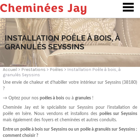
SOCIÉTÉ
PRESTATIONS
INSTALLATION POÊLE À BOIS, À
GRANULÉS SEYSSINS
RÉALISATIONS
CONTACT
Accueil
>
Prestations
>
Poêles
> Installation Poêle à bois, à
granulés Seyssins
Une envie de chaleur et d’habiller votre intérieur sur Seyssins (38180)
?
→ Optez pour nos
poêles à bois
ou à
granules
!
Cheminée Jay est le spécialiste sur Seyssins pour l’installation de
poêle en Isère. Nous vendons et installons des
poêles sur Seyssins
mais également des foyers et cheminées et autres conduits.
Entre un poêle à bois sur Seyssins ou un poêle à granulés sur Seyssins :
comment choisir ?