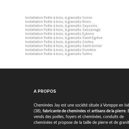
Installation Poêle à bois, à granulés Voiron
Installation Poêle à bois, à granulés Rives
Installation Poêle à bois, à granulés Seyssins
Installation Poêle à bois, à granulés Sassenage
Installation Poêle à bois, à granulés Eybens
Installation Poêle à bois, à granulés Saint-Egrève
Installation Poêle à bois, à granulés Crolles
Installation Poêle à bois, à granulés Saint-Ismier
Installation Poêle à bois, à granulés Domène
Installation Poêle à bois, à granulés Tullins
A PROPOS
Cheminées Jay est une société située à Voreppe en Is
(38),
fabricante de cheminées
et
artisans de la pierre
. 
vends des poêles, foyers et cheminées, conduits de
cheminées et propose de la taille de pierre et de granit