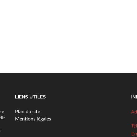
LIENS UTILES
IN
Plan du site
Ad
ère
Elle
3
Mentions légales
Tél
.
Em