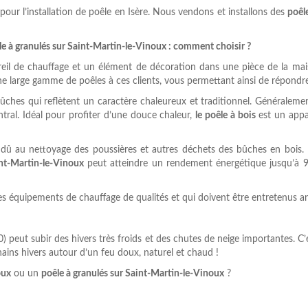
pour l’installation de poêle en Isère. Nous vendons et installons des
poêl
le à granulés sur Saint-Martin-le-Vinoux : comment choisir ?
areil de chauffage et un élément de décoration dans une pièce de la mai
ne large gamme de poêles à ces clients, vous permettant ainsi de répondre
ches qui reflètent un caractère chaleureux et traditionnel. Généralemen
ral. Idéal pour profiter d’une douce chaleur,
le poêle à bois
est un appa
 dû au nettoyage des poussières et autres déchets des bûches en bois. 
int-Martin-le-Vinoux
peut atteindre un rendement énergétique jusqu’à 
s équipements de chauffage de qualités et qui doivent être entretenus a
) peut subir des hivers très froids et des chutes de neige importantes. C’
ains hivers autour d’un feu doux, naturel et chaud !
oux
ou un
poêle à granulés sur Saint-Martin-le-Vinoux
?