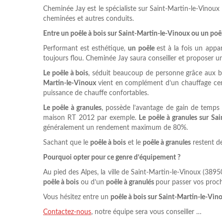
Cheminée Jay est le spécialiste sur Saint-Martin-le-Vinoux 
cheminées et autres conduits.
Entre un poêle à bois sur Saint-Martin-le-Vinoux ou un poê
Performant est esthétique,
un poêle
est à la fois un app
toujours flou. Cheminée Jay saura conseiller et proposer u
Le poêle à bois
, séduit beaucoup de personne grâce aux bû
Martin-le-Vinoux
vient en complément d’un chauffage cent
puissance de chauffe confortables.
Le poêle à granules
, possède l’avantage de gain de temps
maison RT 2012 par exemple.
Le poêle à granules sur Sa
généralement un rendement maximum de 80%.
Sachant que le
poêle à bois
et le
poêle à granules
restent de
Pourquoi opter pour ce genre d’équipement ?
Au pied des Alpes, la ville de Saint-Martin-le-Vinoux (38950
poêle à bois
ou d’un
poêle à granulés
pour passer vos proch
Vous hésitez entre un
poêle à bois sur Saint-Martin-le-Vin
Contactez-nous
, notre équipe sera vous conseiller …