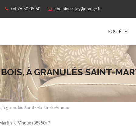
04 76 50 05 50
cheminees.jay@orange.fr
SOCIÉTÉ
 BOIS, À GRANULÉS SAINT-MA
s, à granulés Saint-Martin-le-Vinoux
t-Martin-le-Vinoux (38950) ?