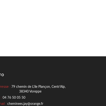
FO
resse :
79 chemin de L'ile Plançon, Centr'Alp,
8340 Voreppe
 :
04 76 50 05 50
ail :
cheminees.jay@orange.fr