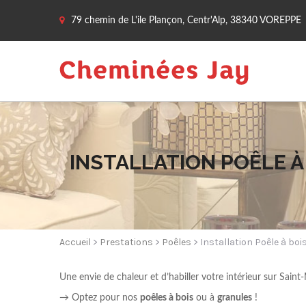
79 chemin de L'ile Plançon, Centr'Alp, 38340 VOREPPE
INSTALLATION POÊLE À
Accueil
>
Prestations
>
Poêles
> Installation Poêle à boi
Une envie de chaleur et d’habiller votre intérieur sur Sain
→ Optez pour nos
poêles à bois
ou à
granules
!