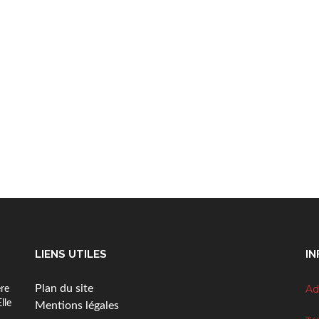
LIENS UTILES
IN
Plan du site
Ad
ère
Elle
3
Mentions légales