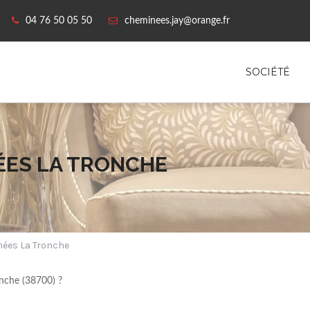
04 76 50 05 50
cheminees.jay@orange.fr
SOCIÉTÉ
ÉES LA TRONCHE
nées La Tronche
onche (38700) ?