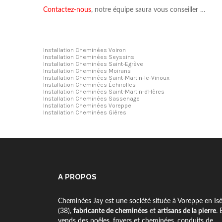
Contactez-nous
, notre équipe saura vous conseiller …
Installation Cheminées Voiron
Installation Cheminées Seyssins
Installation Cheminées Saint-Egrève
Installation Cheminées Moirans
Installation Cheminées Saint-Martin-le-Vinoux
Installation Cheminées Échirolles
Installation Cheminées Saint-Martin-d'Hères
Installation Cheminées Sassenage
Installation Cheminées Voreppe
Installation Cheminées Gières
A PROPOS
Cheminées Jay est une société située à Voreppe en Is
(38),
fabricante de cheminées
et
artisans de la pierre
. 
vends des poêles, foyers et cheminées, conduits de