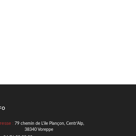
FO
resse :
79 chemin de L'ile Plançon, Centr'Alp,
8340 Voreppe