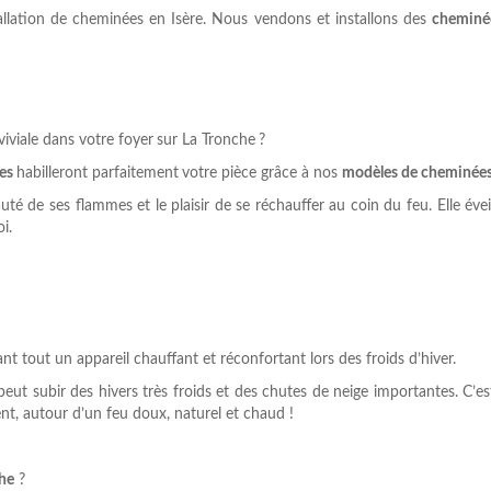
tallation de cheminées en Isère. Nous vendons et installons des
cheminé
iviale dans votre foyer
sur La Tronche
?
es
habilleront parfaitement
votre pièce grâce à nos
modèles de cheminée
é de ses flammes et le plaisir de se réchauffer au coin du feu. Elle éve
i.
nt tout un appareil chauffant et réconfortant lors des froids d’hiver.
 peut subir des hivers très froids et des chutes de neige importantes. C’es
nt, autour d’un feu doux, naturel et chaud !
he
?